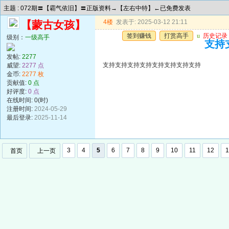
主题 : 072期〓【霸气依旧】〓正版资料→【左右中特】←已免费发表
4楼
发表于: 2025-03-12 21:11
【蒙古女孩】
签到赚钱
打赏高手
u
历史记录
级别：
一级高手
支持
发帖:
2277
支持支持支持支持支持支持支持支持
威望:
2277 点
金币:
2277 枚
贡献值:
0 点
好评度:
0 点
在线时间: 0(时)
注册时间:
2024-05-29
最后登录:
2025-11-14
3
4
5
6
7
8
9
10
11
12
1
首页
上一页