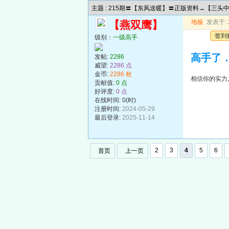
主题 : 215期〓【东风送暖】〓正版资料→【三
地板
发表于: 2
【燕双鹰】
签到
级别：
一级高手
高手了
发帖:
2286
威望:
2286 点
金币:
2286 枚
相信你的实力
贡献值:
0 点
好评度:
0 点
在线时间: 0(时)
注册时间:
2024-05-29
最后登录:
2025-11-14
2
3
4
5
6
首页
上一页