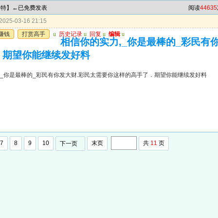
头中特】←已免费发表
阅读
44635
025-03-16 21:15
赚钱
打赏高手
u
历史记录
u
回复
u
编辑
u
相信你的实力,_你是最棒的_彩民有
．期望你能继续发好料
,_你是最棒的_彩民有你发大财.彩民太需要你这样的高手了．期望你能继续发好料
7
8
9
10
末页
共
11
页
下一页