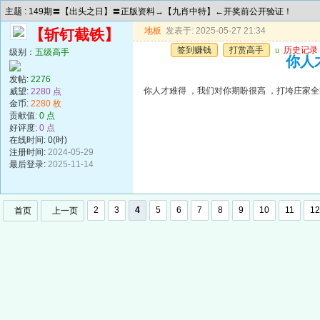
主题 : 149期〓【出头之日】〓正版资料→【九肖中特】←开奖前公开验证！
地板
发表于: 2025-05-27 21:34
【斩钉截铁】
签到赚钱
打赏高手
u
历史记录
级别：
五级高手
你人
发帖:
2276
你人才难得 ，我们对你期盼很高 ，打垮庄家
威望:
2280 点
金币:
2280 枚
贡献值:
0 点
好评度:
0 点
在线时间: 0(时)
注册时间:
2024-05-29
最后登录:
2025-11-14
2
3
4
5
6
7
8
9
10
11
12
首页
上一页