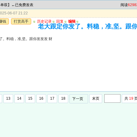
个半单双】←已免费发表
阅读
6298
25-06-07 21:22
赚钱
打赏高手
u
历史记录
u
回复
u
编辑
u
老大跟定你发了。料稳，准,坚。跟你
了。料稳，准,坚。跟你发发发 财
13
14
15
16
17
18
末页
共
19
下一页