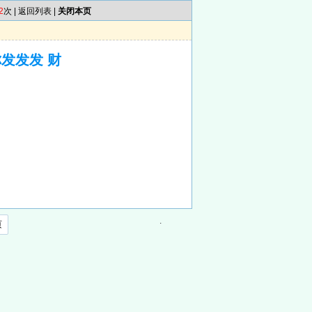
2
次 |
返回列表
|
关闭本页
发发发 财
.
页