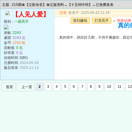
主题 : 215期〓【尘影余音】〓正版资料→【十五码中特】←已免费发表
沙发
发表于: 2025-06-20 21:19
【人见人爱】
签到赚钱
打赏高手
u
历史记录
级别：
一级高手
真的
发帖:
2243
真的很牛，跟踪好几期，不得不佩服你，跟定
威望:
2243 点
金币:
2243 枚
贡献值:
0 点
好评度:
0 点
在线时间: 0(时)
注册时间:
2024-05-29
最后登录:
2025-11-14
2
3
4
5
6
7
8
9
10
11
12
首页
上一页