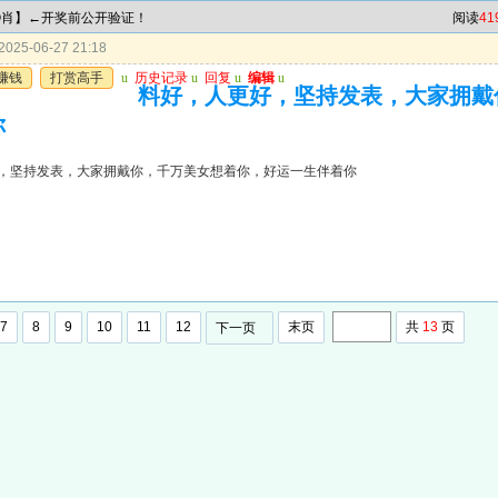
特①肖】←开奖前公开验证！
阅读
41
025-06-27 21:18
赚钱
打赏高手
u
历史记录
u
回复
u
编辑
u
料好，人更好，坚持发表，大家拥戴
你
，坚持发表，大家拥戴你，千万美女想着你，好运一生伴着你
7
8
9
10
11
12
末页
共
13
页
下一页