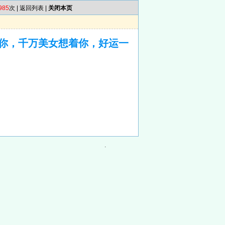
985
次 |
返回列表
|
关闭本页
你，千万美女想着你，好运一
.