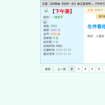
主题 : 180期〓【叱咤一生】〓正版资料→【平
沙发
发表于: 2
【下午茶】
签到
级别：
一级高手
生伴着
发帖:
2262
威望:
2262 点
金币:
2262 枚
料好，人更好
贡献值:
0 点
好评度:
0 点
在线时间: 0(时)
注册时间:
2024-05-29
最后登录:
2025-11-14
2
3
4
5
6
首页
上一页