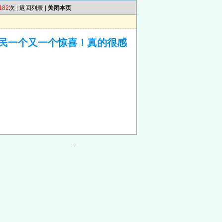
182
次 |
返回列表
|
关闭本页
民一个又一个惊喜！真的很感
.