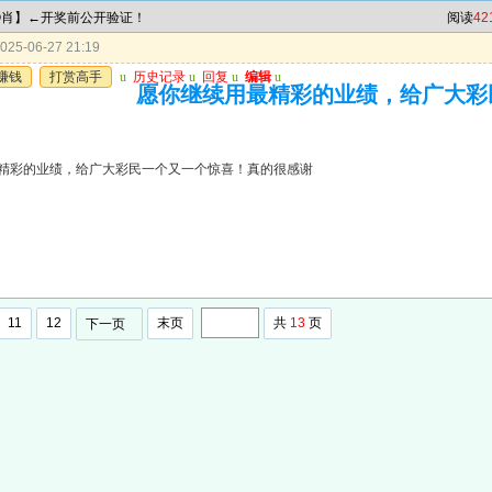
特①肖】←开奖前公开验证！
阅读
42
25-06-27 21:19
赚钱
打赏高手
u
历史记录
u
回复
u
编辑
u
愿你继续用最精彩的业绩，给广大彩
精彩的业绩，给广大彩民一个又一个惊喜！真的很感谢
11
12
末页
共
13
页
下一页