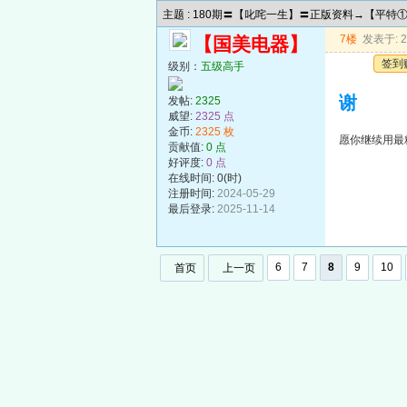
主题 : 180期〓【叱咤一生】〓正版资料→【平
7楼
发表于: 20
【国美电器】
签到
级别：
五级高手
谢
发帖:
2325
威望:
2325 点
金币:
2325 枚
愿你继续用最
贡献值:
0 点
好评度:
0 点
在线时间: 0(时)
注册时间:
2024-05-29
最后登录:
2025-11-14
6
7
8
9
10
首页
上一页