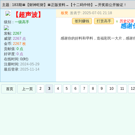
主题 : 183期〓【财神旺财】〓正版资料→【十二码中特】←开奖前公开验证！
板凳
发表于: 2025-07-01 21:18
【超声波】
签到赚钱
打赏高手
u
历史记录
级别：
一级高手
感谢
发帖:
2267
感谢你的好料和早料，造福彩民一大片，感谢
威望:
2267 点
金币:
2267 枚
贡献值:
0 点
好评度:
0 点
在线时间: 0(时)
注册时间:
2024-05-29
最后登录:
2025-11-14
2
3
4
5
6
7
8
9
10
11
12
首页
上一页